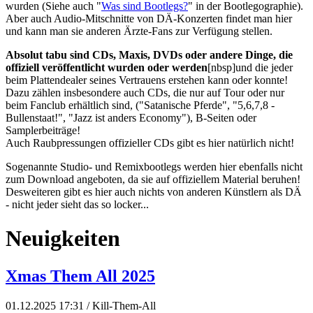
wurden (Siehe auch "
Was sind Bootlegs?
" in der Bootlegographie).
Aber auch Audio-Mitschnitte von DÄ-Konzerten findet man hier
und kann man sie anderen Ärzte-Fans zur Verfügung stellen.
Absolut tabu sind CDs, Maxis, DVDs oder andere Dinge, die
offiziell veröffentlicht wurden oder werden
[nbsp]und die jeder
beim Plattendealer seines Vertrauens erstehen kann oder konnte!
Dazu zählen insbesondere auch CDs, die nur auf Tour oder nur
beim Fanclub erhältlich sind, ("Satanische Pferde", "5,6,7,8 -
Bullenstaat!", "Jazz ist anders Economy"), B-Seiten oder
Samplerbeiträge!
Auch Raubpressungen offizieller CDs gibt es hier natürlich nicht!
Sogenannte Studio- und Remixbootlegs werden hier ebenfalls nicht
zum Download angeboten, da sie auf offiziellem Material beruhen!
Desweiteren gibt es hier auch nichts von anderen Künstlern als DÄ
- nicht jeder sieht das so locker...
Neuigkeiten
Xmas Them All 2025
01.12.2025 17:31
/ Kill-Them-All