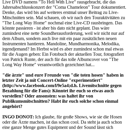
Live DVD namens "To Hell With Live" rausgebracht, die das
Jahresabschlusskonzert der "Coma Chameleon" Tour dokumentiert.
Denke, das wird bis auf weiteres erstmal unser Beitrag zu Live-
Mitschnitten sein. Mal schauen, ob wir nach den Touraktivitäten zu
"The Long Way Home" nochmal eine Live-CD rausbringen. Das
könnte passieren - ist aber bis dato nicht geplant. Das wäre
zumindest eine nette Soundherausforderung, weil wir nicht nur auf
dem Album, sondern auch live mit ein paar zusätzlichen neuen
Instrumenten hantieren. Mandoline, Mundharmonika, Melodika,
irgendjemand? Im Herbst wird es aber zumindest schon mal etwas
für die Augen geben: Ein Fotobuch der aktuellen Tour, fotografiert
von Patrick Runte, der auch für das tolle Albumcover von "The
Long Way Home" verantwortlich gezeichnet hat...
"die ärzte" und eure Freunde von "die toten hosen" haben in
letzter Zeit ja mit Concert-Online "experimentiert"
(http://www.facebook.com/l/9e5a4;d.h. Livemitschnitte gegen
Bezahlung für die Fans): Könntet ihr euch so etwas auch
vorstellen? Oder ansonsten: was haltet ihr von
Publikumsmitschnitten? Habt ihr euch solche schon einmal
angehört?
INGO DONOT:
Ich glaube, für große Shows, wie sie die Hosen
oder die Ärzte machen, ist das schon cool. Da steht ja auch schon
eine ganze Menge gutes Equipment und der Sound lässt sich