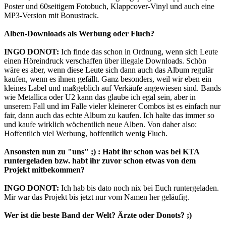
Poster und 60seitigem Fotobuch, Klappcover-Vinyl und auch eine
MP3-Version mit Bonustrack.
Alben-Downloads als Werbung oder Fluch?
INGO DONOT:
Ich finde das schon in Ordnung, wenn sich Leute
einen Höreindruck verschaffen über illegale Downloads. Schön
wäre es aber, wenn diese Leute sich dann auch das Album regulär
kaufen, wenn es ihnen gefällt. Ganz besonders, weil wir eben ein
kleines Label und maßgeblich auf Verkäufe angewiesen sind. Bands
wie Metallica oder U2 kann das glaube ich egal sein, aber in
unserem Fall und im Falle vieler kleinerer Combos ist es einfach nur
fair, dann auch das echte Album zu kaufen. Ich halte das immer so
und kaufe wirklich wöchentlich neue Alben. Von daher also:
Hoffentlich viel Werbung, hoffentlich wenig Fluch.
Ansonsten nun zu "uns" ;) : Habt ihr schon was bei KTA
runtergeladen bzw. habt ihr zuvor schon etwas von dem
Projekt mitbekommen?
INGO DONOT:
Ich hab bis dato noch nix bei Euch runtergeladen.
Mir war das Projekt bis jetzt nur vom Namen her geläufig.
Wer ist die beste Band der Welt? Ärzte oder Donots? ;)