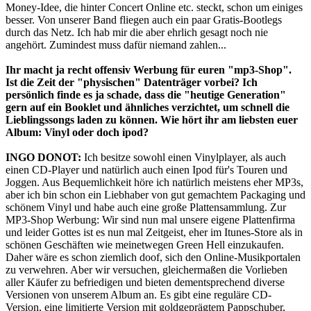
Money-Idee, die hinter Concert Online etc. steckt, schon um einiges
besser. Von unserer Band fliegen auch ein paar Gratis-Bootlegs
durch das Netz. Ich hab mir die aber ehrlich gesagt noch nie
angehört. Zumindest muss dafür niemand zahlen...
Ihr macht ja recht offensiv Werbung für euren "mp3-Shop".
Ist die Zeit der "physischen" Datenträger vorbei? Ich
persönlich finde es ja schade, dass die "heutige Generation"
gern auf ein Booklet und ähnliches verzichtet, um schnell die
Lieblingssongs laden zu können. Wie hört ihr am liebsten euer
Album: Vinyl oder doch ipod?
INGO DONOT:
Ich besitze sowohl einen Vinylplayer, als auch
einen CD-Player und natürlich auch einen Ipod für's Touren und
Joggen. Aus Bequemlichkeit höre ich natürlich meistens eher MP3s,
aber ich bin schon ein Liebhaber von gut gemachtem Packaging und
schönem Vinyl und habe auch eine große Plattensammlung. Zur
MP3-Shop Werbung: Wir sind nun mal unsere eigene Plattenfirma
und leider Gottes ist es nun mal Zeitgeist, eher im Itunes-Store als in
schönen Geschäften wie meinetwegen Green Hell einzukaufen.
Daher wäre es schon ziemlich doof, sich den Online-Musikportalen
zu verwehren. Aber wir versuchen, gleichermaßen die Vorlieben
aller Käufer zu befriedigen und bieten dementsprechend diverse
Versionen von unserem Album an. Es gibt eine reguläre CD-
Version, eine limitierte Version mit goldgeprägtem Pappschuber,