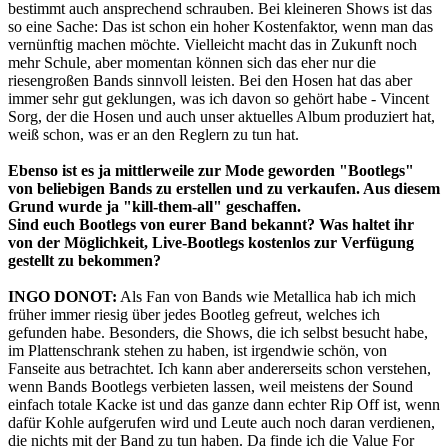
bestimmt auch ansprechend schrauben. Bei kleineren Shows ist das
so eine Sache: Das ist schon ein hoher Kostenfaktor, wenn man das
vernünftig machen möchte. Vielleicht macht das in Zukunft noch
mehr Schule, aber momentan können sich das eher nur die
riesengroßen Bands sinnvoll leisten. Bei den Hosen hat das aber
immer sehr gut geklungen, was ich davon so gehört habe - Vincent
Sorg, der die Hosen und auch unser aktuelles Album produziert hat,
weiß schon, was er an den Reglern zu tun hat.
Ebenso ist es ja mittlerweile zur Mode geworden "Bootlegs"
von beliebigen Bands zu erstellen und zu verkaufen. Aus diesem
Grund wurde ja "kill-them-all" geschaffen.
Sind euch Bootlegs von eurer Band bekannt? Was haltet ihr
von der Möglichkeit, Live-Bootlegs kostenlos zur Verfügung
gestellt zu bekommen?
INGO DONOT:
Als Fan von Bands wie Metallica hab ich mich
früher immer riesig über jedes Bootleg gefreut, welches ich
gefunden habe. Besonders, die Shows, die ich selbst besucht habe,
im Plattenschrank stehen zu haben, ist irgendwie schön, von
Fanseite aus betrachtet. Ich kann aber andererseits schon verstehen,
wenn Bands Bootlegs verbieten lassen, weil meistens der Sound
einfach totale Kacke ist und das ganze dann echter Rip Off ist, wenn
dafür Kohle aufgerufen wird und Leute auch noch daran verdienen,
die nichts mit der Band zu tun haben. Da finde ich die Value For