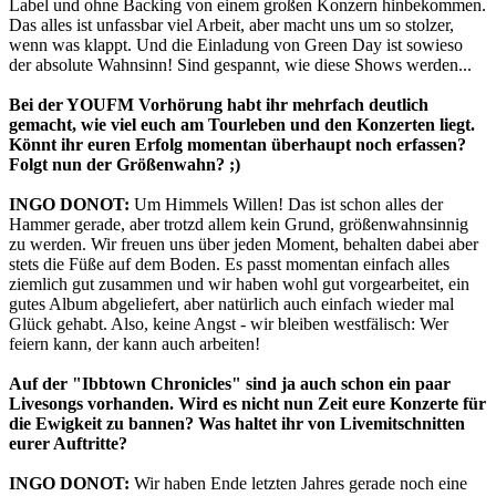
Label und ohne Backing von einem großen Konzern hinbekommen.
Das alles ist unfassbar viel Arbeit, aber macht uns um so stolzer,
wenn was klappt. Und die Einladung von Green Day ist sowieso
der absolute Wahnsinn! Sind gespannt, wie diese Shows werden...
Bei der YOUFM Vorhörung habt ihr mehrfach deutlich
gemacht, wie viel euch am Tourleben und den Konzerten liegt.
Könnt ihr euren Erfolg momentan überhaupt noch erfassen?
Folgt nun der Größenwahn? ;)
INGO DONOT:
Um Himmels Willen! Das ist schon alles der
Hammer gerade, aber trotzd allem kein Grund, größenwahnsinnig
zu werden. Wir freuen uns über jeden Moment, behalten dabei aber
stets die Füße auf dem Boden. Es passt momentan einfach alles
ziemlich gut zusammen und wir haben wohl gut vorgearbeitet, ein
gutes Album abgeliefert, aber natürlich auch einfach wieder mal
Glück gehabt. Also, keine Angst - wir bleiben westfälisch: Wer
feiern kann, der kann auch arbeiten!
Auf der "Ibbtown Chronicles" sind ja auch schon ein paar
Livesongs vorhanden. Wird es nicht nun Zeit eure Konzerte für
die Ewigkeit zu bannen? Was haltet ihr von Livemitschnitten
eurer Auftritte?
INGO DONOT:
Wir haben Ende letzten Jahres gerade noch eine