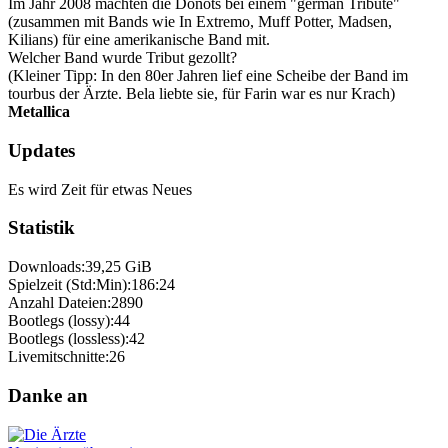
Im Jahr 2008 machten die Donots bei einem "german Tribute"
(zusammen mit Bands wie In Extremo, Muff Potter, Madsen,
Kilians) für eine amerikanische Band mit.
Welcher Band wurde Tribut gezollt?
(Kleiner Tipp: In den 80er Jahren lief eine Scheibe der Band im
tourbus der Ärzte. Bela liebte sie, für Farin war es nur Krach)
Metallica
Updates
Es wird Zeit für etwas Neues
Statistik
Downloads:
39,25 GiB
Spielzeit (Std:Min):
186:24
Anzahl Dateien:
2890
Bootlegs (lossy):
44
Bootlegs (lossless):
42
Livemitschnitte:
26
Danke an