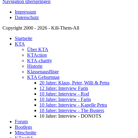
Navigation überspringen
Impressum
Datenschutz
Copyright 2000 - 2026 - Kill-Them-All
Startseite
KTA
Über KTA
KTAction
KTA-charity
Historie
Klassenausflüge
KTA Geburtstag
20 Jahre: Klaus, Peter, Willi & Petra
12 Jahre: Interview Farin
10 Jahre: Interview - Rod
10 Jahre: Interview - Farin
10 Jahre: Interview - Kapelle Petra
10 Jahre: Interview - The Busters
10 Jahre: Interview - DONOTS
Forum
Bootlegs
Mitschnitte