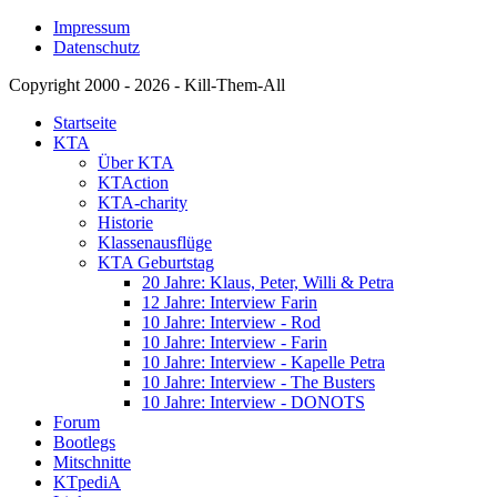
Impressum
Datenschutz
Copyright 2000 - 2026 - Kill-Them-All
Startseite
KTA
Über KTA
KTAction
KTA-charity
Historie
Klassenausflüge
KTA Geburtstag
20 Jahre: Klaus, Peter, Willi & Petra
12 Jahre: Interview Farin
10 Jahre: Interview - Rod
10 Jahre: Interview - Farin
10 Jahre: Interview - Kapelle Petra
10 Jahre: Interview - The Busters
10 Jahre: Interview - DONOTS
Forum
Bootlegs
Mitschnitte
KTpediA