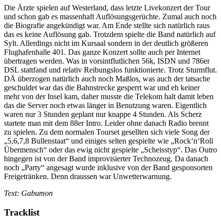
Die Ärzte spielen auf Westerland, dass letzte Livekonzert der Tour
und schon gab es massenhaft Auflösungsgerüchte. Zumal auch noch
die Biografie angekündigt war. Am Ende stellte sich natürlich raus
das es keine Auflösung gab. Trotzdem spielte die Band natürlich auf
Sylt. Allerdings nicht im Kursaal sondern in der deutlich größeren
Flughafenhalle 401. Das ganze Konzert sollte auch per Internet
übertragen werden. Was in vorsintflutlichen 56k, ISDN und 786er
DSL stattfand und relativ Reibungslos funktionierte. Trotz Sturmflut.
DÄ überzogen natürlich auch noch Maßlos, was auch der tatsache
geschuldet war das die Bahnstrecke gesperrt war und eh keiner
mehr von der Insel kam, daher musste die Telekom halt damit leben
das die Server noch etwas länger in Benutzung waren. Eigentlich
waren nur 3 Stunden geplant nur knappe 4 Stunden. Als Scherz
startete man mit dem 88er Intro. Leider ohne danach Radio brennt
zu spielen. Zu dem normalen Tourset gesellten sich viele Song der
„5,6,7,8 Bullenstaat“ und einiges selten gespielte wie „Rock‘n‘Roll
Übermensch“ oder das ewig nicht gespielte „Scheisstyp“. Das Outro
hingegen ist von der Band improvisierter Technozeug. Da danach
noch „Party“ angesagt wurde inklusive von der Band gesponsorten
Freigetränken. Denn draussen war Unwetterwarnung.
Text: Gabumon
Tracklist