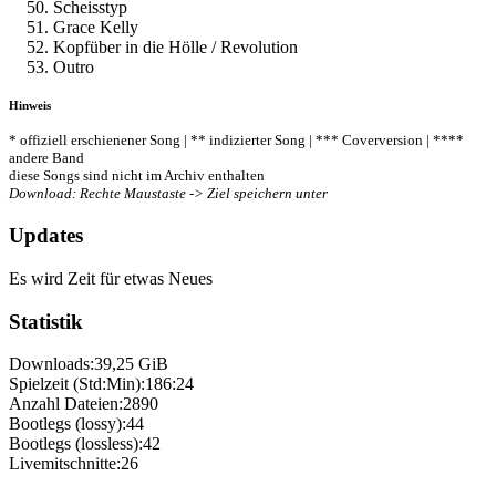
Scheisstyp
Grace Kelly
Kopfüber in die Hölle / Revolution
Outro
Hinweis
* offiziell erschienener Song | ** indizierter Song | *** Coverversion | ****
andere Band
diese Songs sind nicht im Archiv enthalten
Download: Rechte Maustaste -> Ziel speichern unter
Updates
Es wird Zeit für etwas Neues
Statistik
Downloads:
39,25 GiB
Spielzeit (Std:Min):
186:24
Anzahl Dateien:
2890
Bootlegs (lossy):
44
Bootlegs (lossless):
42
Livemitschnitte:
26