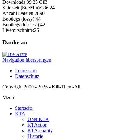
Downloads:
39,25 GiB
Spielzeit (Std:Min):
186:24
Anzahl Dateien:
2890
Bootlegs (lossy):
44
Bootlegs (lossless):
42
Livemitschnitte:
26
Danke an
Navigation überspringen
Impressum
Datenschutz
Copyright 2000 - 2026 - Kill-Them-All
Menü
Startseite
KTA
Über KTA
KTAction
KTA-charity
Historie