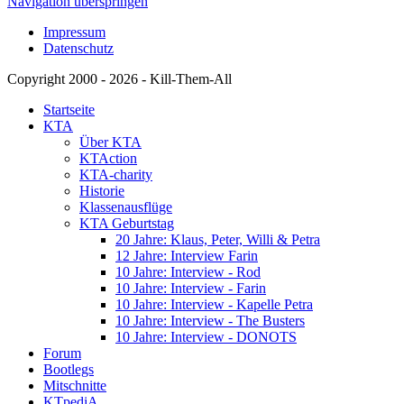
Navigation überspringen
Impressum
Datenschutz
Copyright 2000 - 2026 - Kill-Them-All
Startseite
KTA
Über KTA
KTAction
KTA-charity
Historie
Klassenausflüge
KTA Geburtstag
20 Jahre: Klaus, Peter, Willi & Petra
12 Jahre: Interview Farin
10 Jahre: Interview - Rod
10 Jahre: Interview - Farin
10 Jahre: Interview - Kapelle Petra
10 Jahre: Interview - The Busters
10 Jahre: Interview - DONOTS
Forum
Bootlegs
Mitschnitte
KTpediA