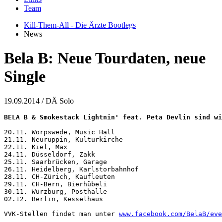
Team
Kill-Them-All - Die Ärzte Bootlegs
News
Bela B: Neue Tourdaten, neue
Single
19.09.2014
/ DÄ Solo
BELA B & Smokestack Lightnin' feat. Peta Devlin sind wi
20.11. Worpswede, Music Hall

21.11. Neuruppin, Kulturkirche

22.11. Kiel, Max

24.11. Düsseldorf, Zakk

25.11. Saarbrücken, Garage

26.11. Heidelberg, Karlstorbahnhof

28.11. CH-Zürich, Kaufleuten

29.11. CH-Bern, Bierhübeli

30.11. Würzburg, Posthalle

02.12. Berlin, Kesselhaus

VVK-Stellen findet man unter 
www.facebook.com/BelaB/eve