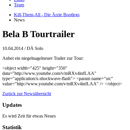
Team
Kill-Them-All - Die Ärzte Bootlegs
News
Bela B Tourtrailer
10.04.2014
/ DÄ Solo
Anbei ein niegelnagelneuer Trailer zur Tour:
<object width="425" height="350"
data="http://www.youtube.com/v/mRXv4infLAA"
type="application/x-shockwave-flash"> <param name="src"
value="http://www.youtube.com/v/mRXv4infLAA" /> </object>
Zurück zur Newsübersicht
Updates
Es wird Zeit für etwas Neues
Statistik