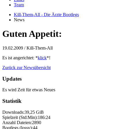
Team
Kill-Them-All - Die Ärzte Bootlegs
News
Guten Appetit:
19.02.2009
/ Kill-Them-All
Es ist angerichtet: *
klick
*!
Zurück zur Newsübersicht
Updates
Es wird Zeit für etwas Neues
Statistik
Downloads:
39,25 GiB
Spielzeit (Std:Min):
186:24
Anzahl Dateien:
2890
Bootlegs (lossy):
44