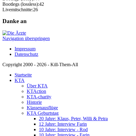
Bootlegs (lossless):
42
Livemitschnitte:
26
Danke an
Navigation überspringen
Impressum
Datenschutz
Copyright 2000 - 2026 - Kill-Them-All
Startseite
KTA
Über KTA
KTAction
KTA-charity
Historie
Klassenausflüge
KTA Geburtstag
20 Jahre: Klaus, Peter, Willi & Petra
12 Jahre: Interview Farin
10 Jahre: Interview - Rod
10 Jahre: Interview - Farin