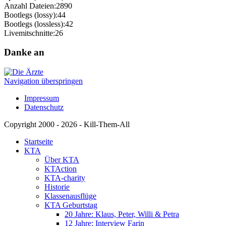
Anzahl Dateien:
2890
Bootlegs (lossy):
44
Bootlegs (lossless):
42
Livemitschnitte:
26
Danke an
Navigation überspringen
Impressum
Datenschutz
Copyright 2000 - 2026 - Kill-Them-All
Startseite
KTA
Über KTA
KTAction
KTA-charity
Historie
Klassenausflüge
KTA Geburtstag
20 Jahre: Klaus, Peter, Willi & Petra
12 Jahre: Interview Farin