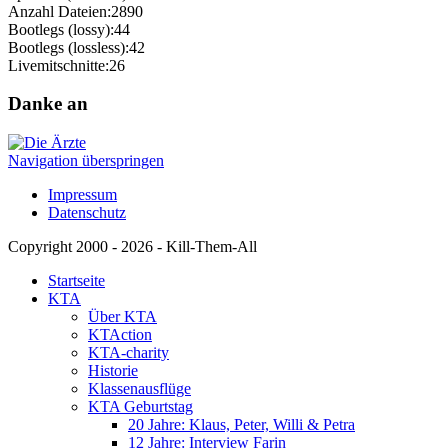
Anzahl Dateien:
2890
Bootlegs (lossy):
44
Bootlegs (lossless):
42
Livemitschnitte:
26
Danke an
Navigation überspringen
Impressum
Datenschutz
Copyright 2000 - 2026 - Kill-Them-All
Startseite
KTA
Über KTA
KTAction
KTA-charity
Historie
Klassenausflüge
KTA Geburtstag
20 Jahre: Klaus, Peter, Willi & Petra
12 Jahre: Interview Farin