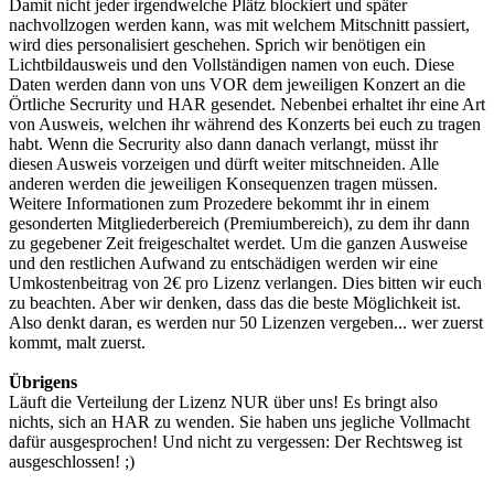
Damit nicht jeder irgendwelche Plätz blockiert und später
nachvollzogen werden kann, was mit welchem Mitschnitt passiert,
wird dies personalisiert geschehen. Sprich wir benötigen ein
Lichtbildausweis und den Vollständigen namen von euch. Diese
Daten werden dann von uns VOR dem jeweiligen Konzert an die
Örtliche Secrurity und HAR gesendet. Nebenbei erhaltet ihr eine Art
von Ausweis, welchen ihr während des Konzerts bei euch zu tragen
habt. Wenn die Secrurity also dann danach verlangt, müsst ihr
diesen Ausweis vorzeigen und dürft weiter mitschneiden. Alle
anderen werden die jeweiligen Konsequenzen tragen müssen.
Weitere Informationen zum Prozedere bekommt ihr in einem
gesonderten Mitgliederbereich (Premiumbereich), zu dem ihr dann
zu gegebener Zeit freigeschaltet werdet. Um die ganzen Ausweise
und den restlichen Aufwand zu entschädigen werden wir eine
Umkostenbeitrag von 2€ pro Lizenz verlangen. Dies bitten wir euch
zu beachten. Aber wir denken, dass das die beste Möglichkeit ist.
Also denkt daran, es werden nur 50 Lizenzen vergeben... wer zuerst
kommt, malt zuerst.
Übrigens
Läuft die Verteilung der Lizenz NUR über uns! Es bringt also
nichts, sich an HAR zu wenden. Sie haben uns jegliche Vollmacht
dafür ausgesprochen! Und nicht zu vergessen: Der Rechtsweg ist
ausgeschlossen! ;)