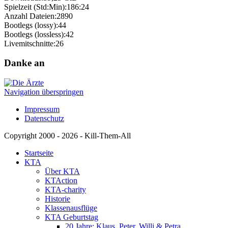
Spielzeit (Std:Min):
186:24
Anzahl Dateien:
2890
Bootlegs (lossy):
44
Bootlegs (lossless):
42
Livemitschnitte:
26
Danke an
Navigation überspringen
Impressum
Datenschutz
Copyright 2000 - 2026 - Kill-Them-All
Startseite
KTA
Über KTA
KTAction
KTA-charity
Historie
Klassenausflüge
KTA Geburtstag
20 Jahre: Klaus, Peter, Willi & Petra